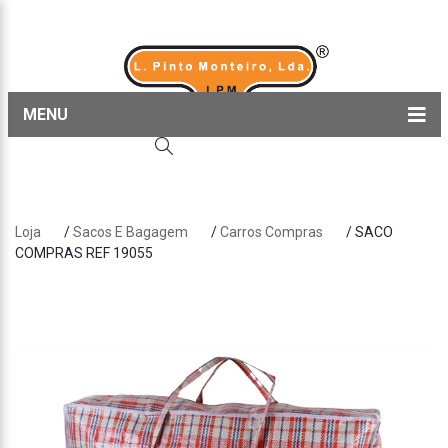
MENU
Home
Produtos
Loja
/
Sacos E Bagagem
/
Carros Compras
/ SACO
Sobre nós
COMPRAS REF 19055
Blog
Contactos