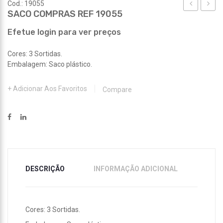
Cod.: 19055
SACO COMPRAS REF 19055
COMPRAS
COMP
REF
REF
Efetue login para ver preços
19022
19062
Cores: 3 Sortidas.
Embalagem: Saco plástico.
Adicionar Aos Favoritos
Compare
DESCRIÇÃO
INFORMAÇÃO ADICIONAL
Cores: 3 Sortidas.