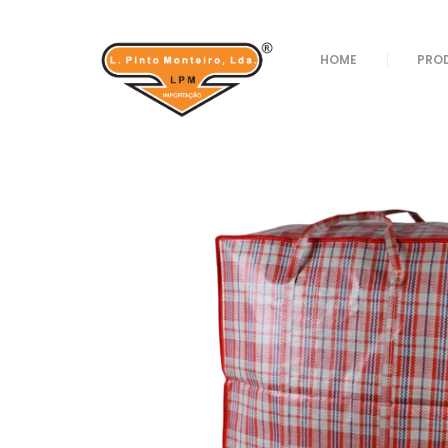
Loja
/
Sacos E Bagagem
/
Carros Compras
/ SA
HOME
PRO