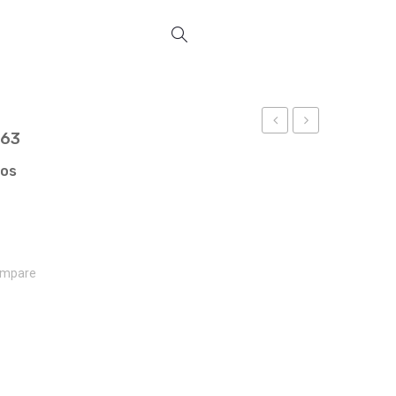
063
COMPRAS
COMPRAS
REF
REF
ços
19062
19064
mpare