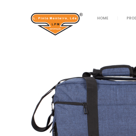
Loja
/
Sacos E Bagagem
/
DESPORTO/VIAGEM
HOME
PRO