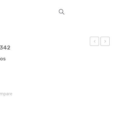
4342
VIAGEM
TÉRMICO
REF
REF
ços
14340
14294
mpare