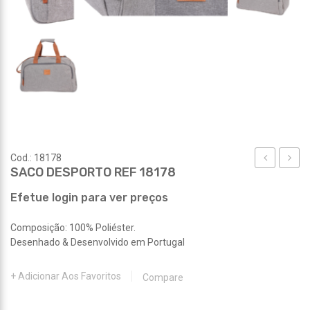
Cod.: 18178
SACO DESPORTO REF 18178
COSMÉTIC
TÉRM
REF
REF
Efetue login para ver preços
18177
18184
Composição: 100% Poliéster.
Desenhado & Desenvolvido em Portugal
Adicionar Aos Favoritos
Compare