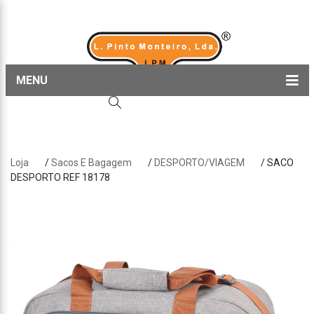
MENU
Home
Produtos
Loja
/
Sacos E Bagagem
/
DESPORTO/VIAGEM
/ SACO
Sobre nós
DESPORTO REF 18178
Blog
Contactos