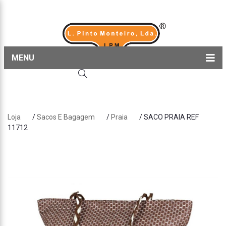
MENU
Home
Produtos
Loja
/
Sacos E Bagagem
/
Praia
/ SACO PRAIA REF
Sobre nós
11712
Blog
Contactos