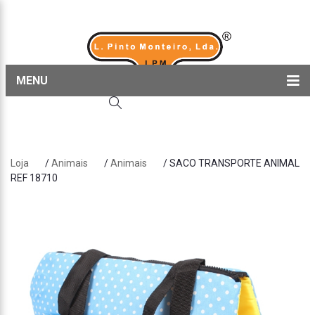
MENU
Home
Produtos
Loja
/
Animais
/
Animais
/ SACO TRANSPORTE ANIMAL
Sobre nós
REF 18710
Blog
Contactos