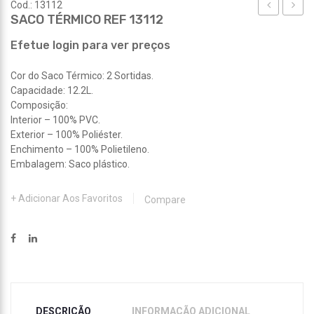
Cod.: 13112
SACO TÉRMICO REF 13112
TÉRMICO
TÉRM
REF
REF
Efetue login para ver preços
13109
13113
Cor do Saco Térmico: 2 Sortidas.
Capacidade: 12.2L.
Composição:
Interior – 100% PVC.
Exterior – 100% Poliéster.
Enchimento – 100% Polietileno.
Embalagem: Saco plástico.
Adicionar Aos Favoritos
Compare
DESCRIÇÃO
INFORMAÇÃO ADICIONAL