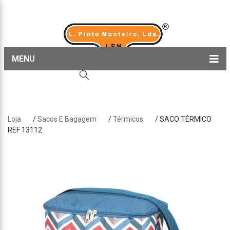
MENU
Home
Produtos
Loja
/
Sacos E Bagagem
/
Térmicos
/ SACO TÉRMICO
Sobre nós
REF 13112
Blog
Contactos