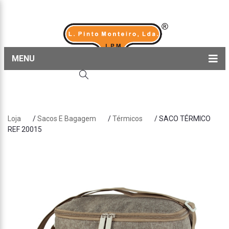
MENU
Home
Produtos
Loja
/
Sacos E Bagagem
/
Térmicos
/ SACO TÉRMICO
Sobre nós
REF 20015
Blog
Contactos