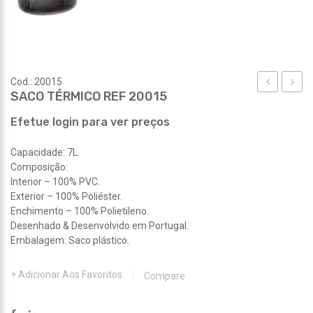
Cod.: 20015
SACO TÉRMICO REF 20015
BANHO
TÉRM
STITCH
REF
Efetue login para ver preços
REF
20016
Capacidade: 7L.
20452
Composição:
Interior – 100% PVC.
Exterior – 100% Poliéster.
Enchimento – 100% Polietileno.
Desenhado & Desenvolvido em Portugal.
Embalagem: Saco plástico.
Adicionar Aos Favoritos
Compare