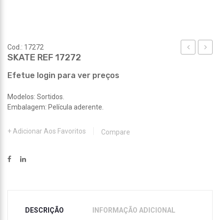
Cod.: 17272
SKATE REF 17272
C/RESPIRO
REF
BARBATAN
17273
Efetue login para ver preços
REF
Modelos: Sortidos.
17271
Embalagem: Película aderente.
Adicionar Aos Favoritos
Compare
DESCRIÇÃO
INFORMAÇÃO ADICIONAL