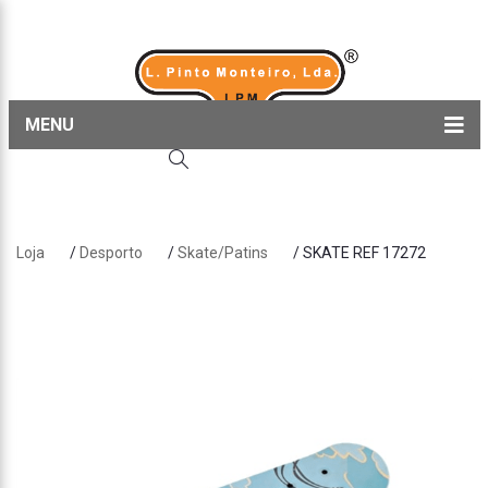
MENU
Home
Produtos
Loja
/
Desporto
/
Skate/Patins
/ SKATE REF 17272
Sobre nós
Blog
Contactos