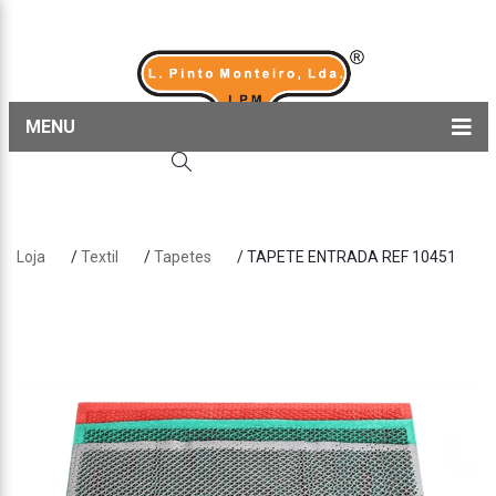
MENU
Home
Produtos
Loja
/
Textil
/
Tapetes
/ TAPETE ENTRADA REF 10451
Sobre nós
Blog
Contactos