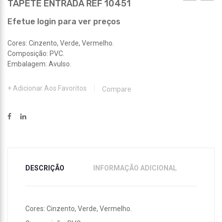
TAPETE ENTRADA REF 10451
ENTRADA
ENTR
REF
REF
Efetue login para ver preços
10450
10452
Cores: Cinzento, Verde, Vermelho.
Composição: PVC.
Embalagem: Avulso.
Adicionar Aos Favoritos
Compare
DESCRIÇÃO
INFORMAÇÃO ADICIONAL
Cores: Cinzento, Verde, Vermelho.