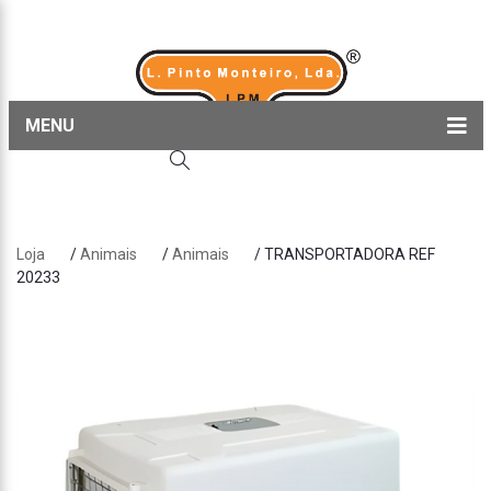
MENU
Home
Produtos
Loja
/
Animais
/
Animais
/ TRANSPORTADORA REF
Sobre nós
20233
Blog
Contactos