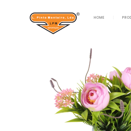
Loja
/
Decoração
/
Vasos
/ VASO REF 18440
HOME
PRO