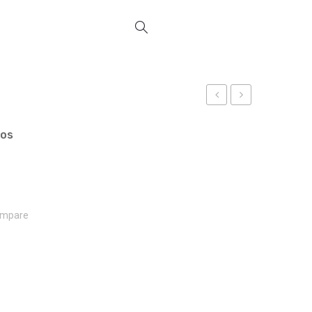
REF
REF
18437
18442
ços
mpare