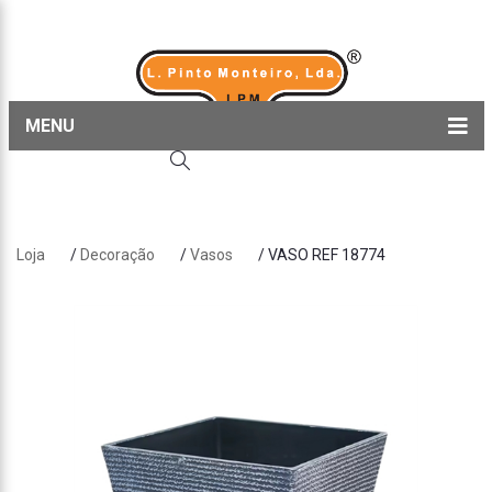
MENU
Home
Produtos
Loja
/
Decoração
/
Vasos
/ VASO REF 18774
Sobre nós
Blog
Contactos