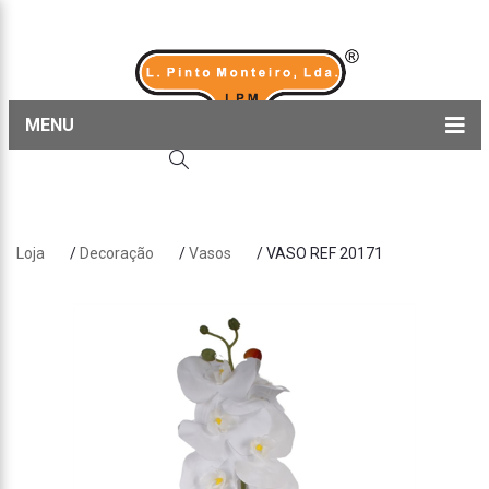
MENU
Home
Produtos
Loja
/
Decoração
/
Vasos
/ VASO REF 20171
Sobre nós
Blog
Contactos