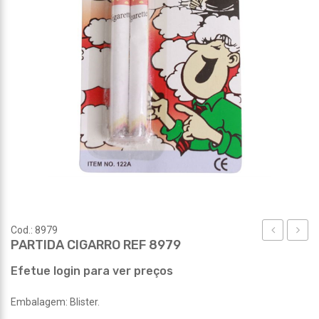
Cod.: 8979
PARTIDA CIGARRO REF 8979
CICATRIZ
MORC
REF
REF
Efetue login para ver preços
8976
8980
Embalagem: Blister.