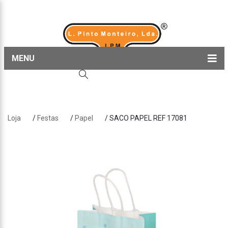
MENU
Home
Produtos
Loja
/
Festas
/
Papel
/ SACO PAPEL REF 17081
Sobre nós
Blog
Contactos