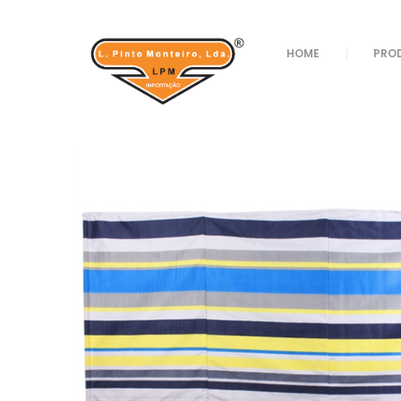
Loja
/
Verão
/
Ar Livre
/ TAPA VENTO 5P REF 53
HOME
PRO