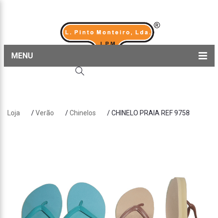
MENU
Home
Produtos
Loja
/
Verão
/
Chinelos
/ CHINELO PRAIA REF 9758
Sobre nós
Blog
Contactos