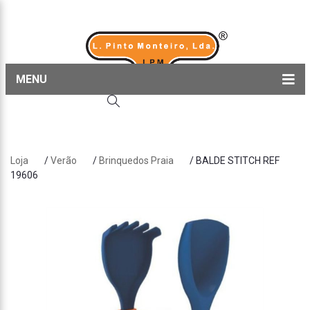
MENU
Home
Produtos
Loja
/
Verão
/
Brinquedos Praia
/ BALDE STITCH REF
Sobre nós
19606
Blog
Contactos