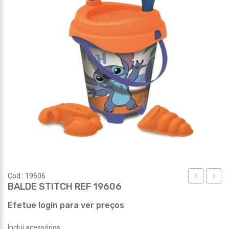
Cod.: 19606
BALDE STITCH REF 19606
SPIRAL
SPID
FLUO
REF
Efetue login para ver preços
220
19616
Inclui acessórios.