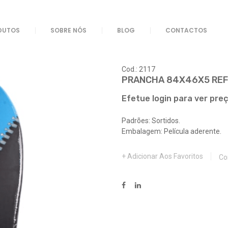
F 2117
DUTOS
SOBRE NÓS
BLOG
CONTACTOS
Cod.: 2117
PRANCHA 84X46X5 REF
Efetue login para ver pre
Padrões: Sortidos.
Embalagem: Película aderente.
Adicionar Aos Favoritos
Co