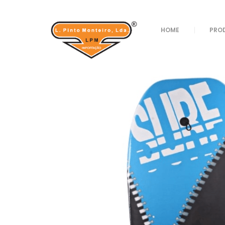
Loja
/
Verão
/
Desporto
/ PRANCHA 84X46X5 RE
HOME
PRO