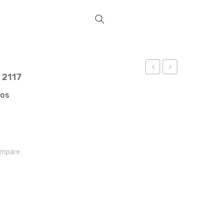
 2117
150X250
REF
REF
1369
ços
6013
mpare