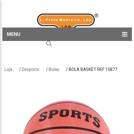
MENU
Home
Produtos
Loja
/
Desporto
/
Bolas
/ BOLA BASKET REF 15877
Sobre nós
Blog
Contactos