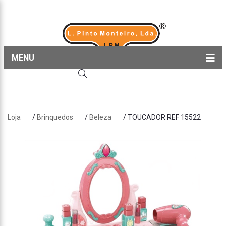
MENU
Home
Produtos
Loja
/
Brinquedos
/
Beleza
/ TOUCADOR REF 15522
Sobre nós
Blog
Contactos