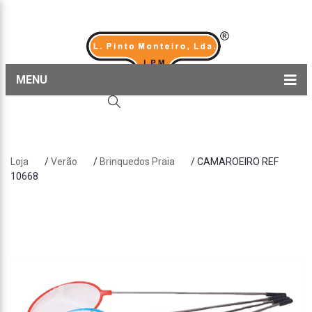
MENU
Home
Produtos
Loja
/
Verão
/
Brinquedos Praia
/ CAMAROEIRO REF
Sobre nós
10668
Blog
Contactos