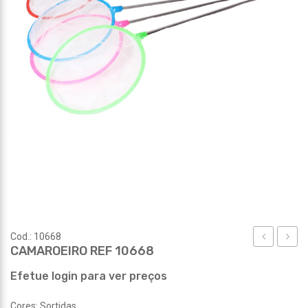
Cod.: 10668
CAMAROEIRO REF 10668
REF
CARR
10653
REF
Efetue login para ver preços
14077
Cores: Sortidas.