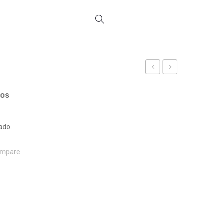
REF
FORMAS
17517
REF
ços
17524
ado.
mpare