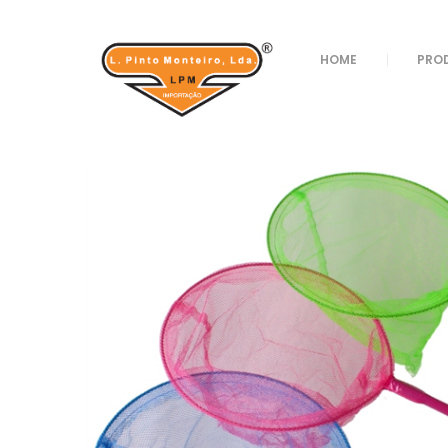
Loja
/
Verão
/
Brinquedos Praia
/ CAMAROEIRO 
HOME
PRO