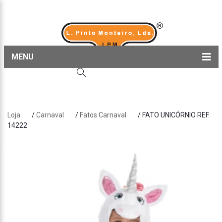
MENU
Home
Produtos
Loja
/
Carnaval
/
Fatos Carnaval
/ FATO UNICÓRNIO REF
Sobre nós
14222
Blog
Contactos