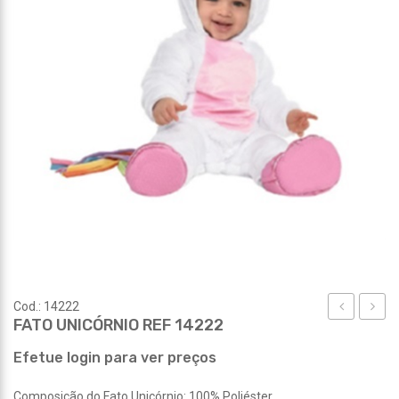
Cod.: 14222
FATO UNICÓRNIO REF 14222
UNICÓRNIO
UNICÓ
REF
REF
Efetue login para ver preços
14221
14223
Composição do Fato Unicórnio: 100% Poliéster.