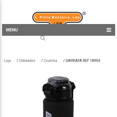
MENU
Home
Produtos
Loja
/
Utilidades
/
Cozinha
/ GARRAFA REF 18904
Sobre nós
Blog
Contactos