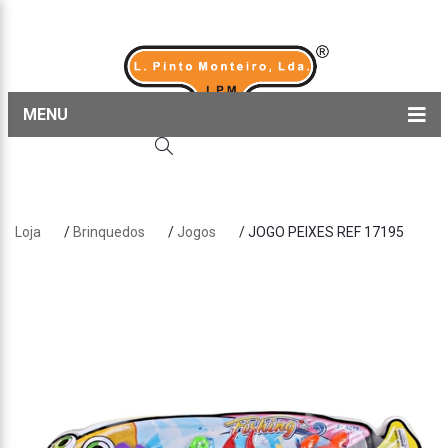
MENU
Home
Produtos
Loja
/
Brinquedos
/
Jogos
/ JOGO PEIXES REF 17195
Sobre nós
Blog
Contactos