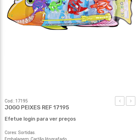
Cod.: 17195
JOGO PEIXES REF 17195
PRAIA
REF
REF
17204
Efetue login para ver preços
17190
Cores: Sortidas.
Embalagem: Cartão litografado.