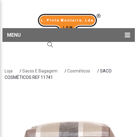
MENU
Home
Produtos
Loja
/
Sacos E Bagagem
/
Cosméticos
/ SACO
Sobre nós
COSMÉTICOS REF 11741
Blog
Contactos