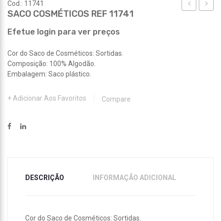
Cod.: 11741
SACO COSMÉTICOS REF 11741
COSMÉTIC
LIMPE
REF
REF
Efetue login para ver preços
11738
11752
Cor do Saco de Cosméticos: Sortidas.
Composição: 100% Algodão.
Embalagem: Saco plástico.
Adicionar Aos Favoritos
Compare
DESCRIÇÃO
INFORMAÇÃO ADICIONAL
Cor do Saco de Cosméticos: Sortidas.