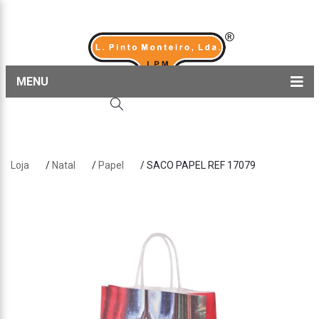
MENU
Home
Produtos
Loja
/
Natal
/
Papel
/ SACO PAPEL REF 17079
Sobre nós
Blog
Contactos