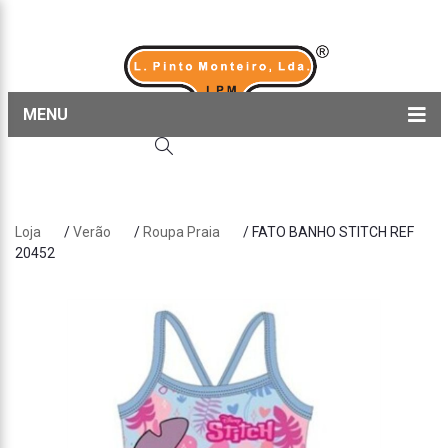
MENU
Home
Produtos
Loja
/
Verão
/
Roupa Praia
/ FATO BANHO STITCH REF
Sobre nós
20452
Blog
Contactos