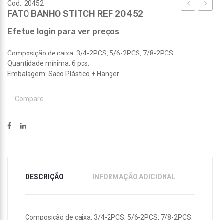
Cod.: 20452
FATO BANHO STITCH REF 20452
REF
TÉRM
20216
REF
Efetue login para ver preços
20015
Composição de caixa: 3/4-2PCS, 5/6-2PCS, 7/8-2PCS.
Quantidade mínima: 6 pcs.
Embalagem: Saco Plástico + Hanger
Compare
DESCRIÇÃO
INFORMAÇÃO ADICIONAL
Composição de caixa: 3/4-2PCS, 5/6-2PCS, 7/8-2PCS.