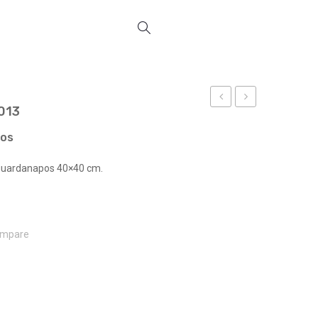
013
REF
84X46X5
1422
REF
ços
2117
 guardanapos 40×40 cm.
mpare