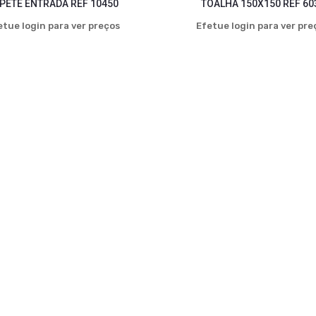
PETE ENTRADA REF 10450
TOALHA 150X150 REF 60
etue login para ver preços
Efetue login para ver pre