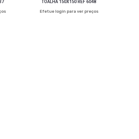
37
TOALHA 150X150 REF 6048
ços
Efetue login para ver preços