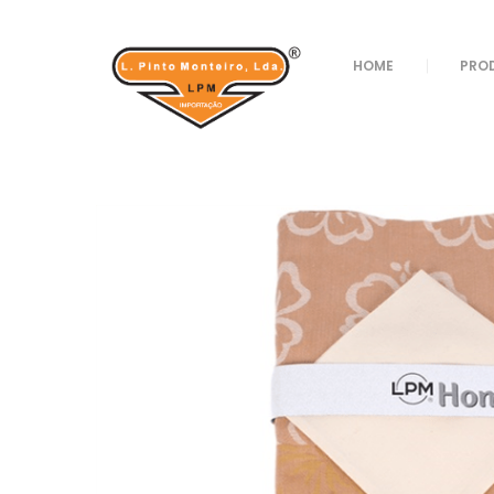
Loja
/
Textil
/
Toalhas
/ TOALHA 150X250 REF 6
HOME
PRO