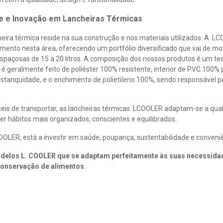
e e Inovação em Lancheiras Térmicas
heira térmica reside na sua construção e nos materiais utilizados. A L
mento nesta área, oferecendo um
portfólio diversificado
que vai de mo
 espaçosas de 15 a 20 litros. A composição dos nossos produtos é um 
r é geralmente feito de poliéster 100% resistente, interior de PVC 100% p
 estanquidade, e o enchimento de polietileno 100%, sendo responsável p
áceis de transportar, as lancheiras térmicas LCOOLER adaptam-se a qual
r hábitos mais organizados, conscientes e equilibrados.
OLER, está a investir em saúde, poupança, sustentabilidade e conveniê
odelos L. COOLER que se adaptam perfeitamente às suas necessida
onservação de alimentos
.