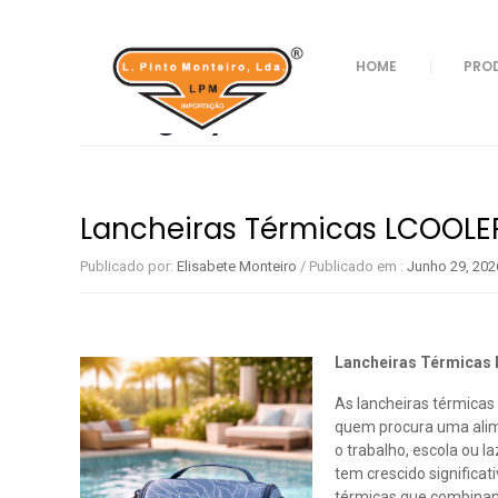
Home
/
Sacos Térmicos
HOME
PRO
Category Archives:
Sacos 
Lancheiras Térmicas LCOOLE
Publicado por:
Elisabete Monteiro
/
Publicado em :
Junho 29, 202
Lancheiras Térmicas
As lancheiras térmicas
quem procura uma alim
o trabalho, escola ou 
tem crescido significa
térmicas que combinam 