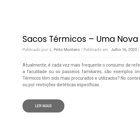
Sacos Térmicos – Uma Nova 
Publicado por:
L. Pinto Monteiro
/
Publicado em :
Julho 16, 2020
/
Atualmente, é cada vez mais frequente o consumo de ref
a faculdade ou os passeios familiares, são exemplos o
Térmicos têm sido mais procurados e utilizados? No conte
ou por restrições dietéticas específicas.
SACOS TÉRMICOS – UMA NOVA TENDÊNCIA ATUA
LER MAIS