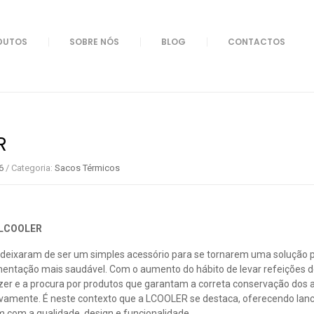
DUTOS
SOBRE NÓS
BLOG
CONTACTOS
Térmicos
R
6
/
Categoria:
Sacos Térmicos
 LCOOLER
 deixaram de ser um simples acessório para se tornarem uma solução p
entação mais saudável. Com o aumento do hábito de levar refeições d
lazer e a procura por produtos que garantam a correta conservação dos 
tivamente. É neste contexto que a LCOOLER se destaca, oferecendo lan
com a qualidade, design e funcionalidade.