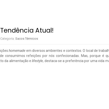
Tendência Atual!
Categoria:
Sacos Térmicos
eições
homemade
em diversos ambientes e contextos. O local de trabalho
nde consumimos refeições por nós confecionadas. Mas, porque é q
xto da alimentação e
lifestyle
, destaca-se a preferência por uma vida m
L!