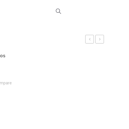
REF
BASKET
15522
REF
ços
15877
mpare