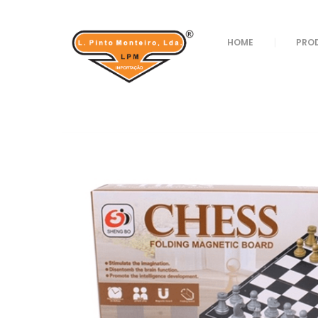
Loja
/
Brinquedos
/
Jogos
/ JOGO REF 15875
HOME
PRO